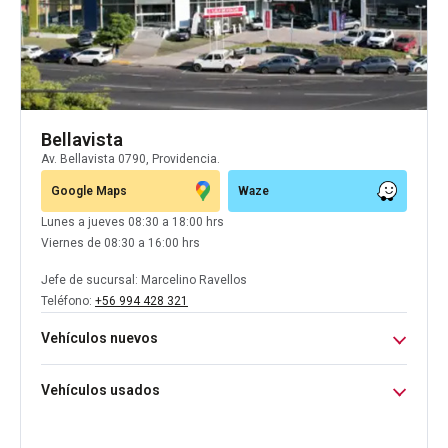
Bellavista
Av. Bellavista 0790, Providencia.
Google Maps
Waze
Lunes a jueves 08:30 a 18:00 hrs
Viernes de 08:30 a 16:00 hrs
Jefe de sucursal:
Marcelino Ravellos
Teléfono:
+56 994 428 321
Vehículos nuevos
Datos de contacto
Vehículos usados
Citroën +
56 977 415
814
Lunes a Jueves 9:00 a 19:00 hrs