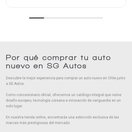
Citroën +
56 921 602
469
Viernes de 09:00 a 18:00 hrs
Citroën +
56 947 452
556
Sábado de 10:00 a 14:00 hrs
Peugeot – Opel +
56 943 552
571
Jefe de sucursal:
Lincoln Lagos Teléfono:
+56 9
Peugeot – Opel +
56 991 347
163
7218 2191
Peugeot – Opel +
56 936 356
899
Teléfono:
+56 948 700 022
OMODA|JAECOO
+56 962 624 022
Teléfono:
+56 968 610 176
OMODA|JAECOO
+56 975 890 111
OMODA|JAECOO
+56 934 070 296
Por qué comprar tu auto
OMODA|JAECOO
+56 996 325 134
nuevo en SG Autos
Hyundai
+56 991 312 449
Hyundai
+56 940 803 780
Descubre la mejor experiencia para comprar un auto nuevo en Chile junto
Hyundai
+56 935 766 472
a SG Autos.
Hyundai
+56 942 086 047
Como concesionario oficial, ofrecemos un catálogo integral que reúne
diseño europeo, tecnología coreana e innovación de vanguardia en un
solo lugar.
En nuestra tienda online, encontrarás una selección exclusiva de las
marcas más prestigiosas del mercado: