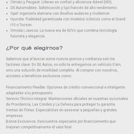
Citroën y Peugeot: Líderes en confort y eficiencia diésel (HDi).
DS Automobiles: Sofisticación y lujo francés de alto rendimiento.
Opel: Ingeniería alemana con diseños audaces y modernos.
Hyundai: Fiabilidad garantizada con modelos icónicos como el Grand
i10 o Tucson.
Omoda | Jaecoo: La nueva era de SUVs que combina tecnología
futurista y elegancia.
¿Por qué elegirnos?
Sabemos que al buscar autos nuevos precios y confianza son los
factores clave. En SG Autos, no sólo te entregamos un vehículo 0 km,
sino una solución de movilidad completa. Al comprar con nosotros,
accedes a beneficios exclusivos como:
Financiamiento Flexible: Opciones de crédito convencional e inteligente
adaptadas a tu presupuesto.
Servicio Técnico Integral: Mantenciones oficiales en nuestras sucursales
de Providencia, Las Condes y La Dehesa para proteger tu garantía.
Ventas de Flotas: Especialistas en asesorar a pequeñas y grandes
empresas.
Bonos Exclusivos: Descuentos especiales por financiamiento que
mejoran competitivamente el valor final.