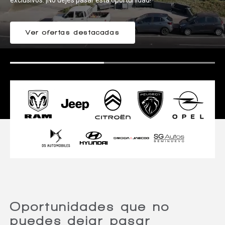
EXCLUSIVA!
exclusivos. ¡No dejes pasar esta oportunidad!
Ver ofertas destacadas
¡PREVENTA AQUÍ!
Oportunidades que no
puedes dejar pasar