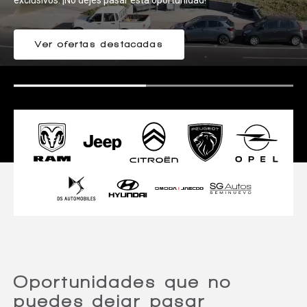
EXCLUSIVA!
exclusivos. ¡No dejes pasar esta oportunidad!
Ver ofertas destacadas
¡PREVENTA AQUÍ!
Oportunidades que no
puedes dejar pasar