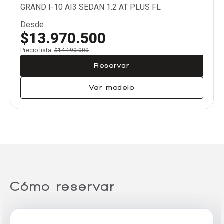
GRAND I-10 AI3 SEDAN 1.2 AT PLUS FL
Desde
$13.970.500
Comparador
Precio lista:
$14.190.000
Reservar
Agregar un vehículo
Ver modelo
Agregar un vehículo
Cómo reservar
Agregar un vehículo