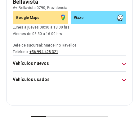
Bellavista
Av. Bellavista 0790, Providencia.
Google Maps
Waze
Lunes a jueves 08:30 a 18:00 hrs
Viernes de 08:30 a 16:00 hrs
Jefe de sucursal:
Marcelino Ravellos
Teléfono:
+56 994 428 321
Vehículos nuevos
Datos de contacto
Vehículos usados
Citroën +
56 977 415
814
Lunes a Jueves 9:00 a 19:00 hrs
Citroën +
56 921 602
469
Viernes de 09:00 a 18:00 hrs
Citroën +
56 947 452
556
Sábado de 10:00 a 14:00 hrs
Peugeot – Opel +
56 943 552
571
Jefe de sucursal:
Lincoln Lagos Teléfono:
+56 9
Peugeot – Opel +
56 991 347
163
7218 2191
Peugeot – Opel +
56 936 356
899
Teléfono:
+56 948 700 022
OMODA|JAECOO
+56 962 624 022