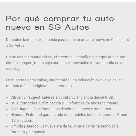
Teléfono:
+56 968 610 176
OMODA|JAECOO
+56 975 890 111
OMODA|JAECOO
+56 934 070 296
Por qué comprar tu auto
OMODA|JAECOO
+56 996 325 134
nuevo en SG Autos
Hyundai
+56 991 312 449
Hyundai
+56 940 803 780
Descubre la mejor experiencia para comprar un auto nuevo en Chile junto
Hyundai
+56 935 766 472
a SG Autos.
Hyundai
+56 942 086 047
Como concesionario oficial, ofrecemos un catálogo integral que reúne
diseño europeo, tecnología coreana e innovación de vanguardia en un
solo lugar.
En nuestra tienda online, encontrarás una selección exclusiva de las
marcas más prestigiosas del mercado:
Citroën y Peugeot: Líderes en confort y eficiencia diésel (HDi).
DS Automobiles: Sofisticación y lujo francés de alto rendimiento.
Opel: Ingeniería alemana con diseños audaces y modernos.
Hyundai: Fiabilidad garantizada con modelos icónicos como el Grand
i10 o Tucson.
Omoda | Jaecoo: La nueva era de SUVs que combina tecnología
futurista y elegancia.