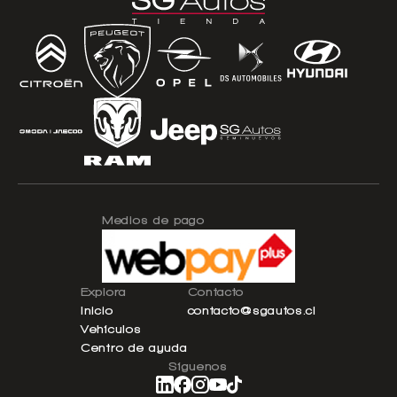
pellentesque ultrices diam lectus ullamcorper. Facilisis
metus quis diam fermentum non vestibulum.
Medios de pago
Explora
Contacto
Inicio
contacto@sgautos.cl
Vehículos
Centro de ayuda
Síguenos