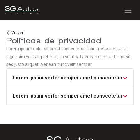
Volver
Políticas de privacidad
Lorem ipsum dolor sit amet consectetur. Odio metus neque ut
dignissim velit aliquet fringilla volutpat aenean congue tortor sit
sed justo aliquet. Aenean nunc velit semper.
Lorem ipsum verter semper amet consectetur
Arcu risus volutpat massa leo. Consequat lobortis ut lacus
Lorem ipsum verter semper amet consectetur
at malesuada tortor massa lorem scelerisque. Quam
adipiscing velit et ipsum gravida morbi facilisi. Pretium ut
Arcu risus volutpat massa leo. Consequat lobortis ut lacus
non suspendisse adipiscing sed. Imperdiet leo potenti in
at malesuada tortor massa lorem scelerisque. Quam
sem. Libero varius adipiscing eleifend dignissim
adipiscing velit et ipsum gravida morbi facilisi. Pretium ut
pellentesque ultrices diam lectus ullamcorper. Facilisis
non suspendisse adipiscing sed. Imperdiet leo potenti in
metus quis diam fermentum non vestibulum.
sem. Libero varius adipiscing eleifend dignissim