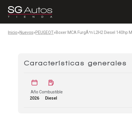
Inicio
»
Nuevos
»
PEUGEOT
»
Boxer MCA FurgÃ³n L2H2 Diesel 140hp 
Características generales
Año
Combustible
2026
Diesel