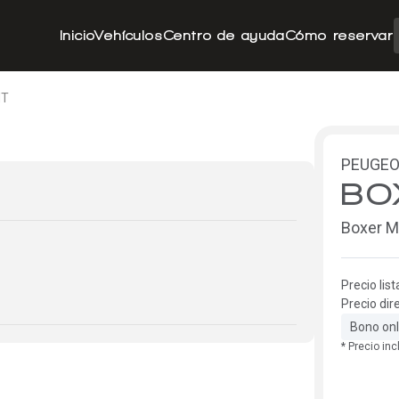
Inicio
Vehículos
Centro de ayuda
Cómo reservar
MT
PEUGE
BO
Boxer M
Precio list
Precio dir
Bono onl
* Precio in