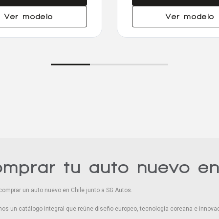
Ver modelo
Ver modelo
omprar tu auto nuevo e
comprar un auto nuevo en Chile junto a SG Autos.
os un catálogo integral que reúne diseño europeo, tecnología coreana e innovac