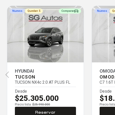
Nuevos
Quedan 5
Comparar
Nuevos
Q
HYUNDAI
OMOD
TUCSON
OMOD
TUCSON NX4c 2.0 AT PLUS FL
C7 1.6T
Desde
Desde
$25.305.000
$18
Precio lista:
$25.990.000
Precio list
Reservar