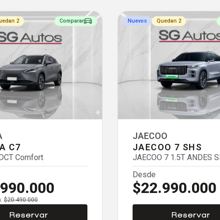
uedan 2
Comparar
Nuevos
Quedan 2
A
JAECOO
A C7
JAECOO 7 SHS
 DCT Comfort
JAECOO 7 1.5T ANDES 
Desde
.990.000
$22.990.000
a:
$20.490.000
Reservar
Reservar