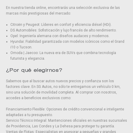
En nuestra tienda online, encontrarás una selección exclusiva de las
marcas más prestigiosas del mercado:
Citroën y Peugeot: Líderes en confort y eficiencia diésel (HDi).
DS Automobiles: Sofisticación y lujo francés de alto rendimiento.
Opel: Ingeniería alemana con diseños audaces y modernos.
Hyundai: Fiabilidad garantizada con modelos icónicos como el Grand
i10 o Tucson.
Omoda | Jaecoo: La nueva era de SUVs que combina tecnología
futurista y elegancia.
¿Por qué elegirnos?
Sabemos que al buscar autos nuevos precios y confianza son los
factores clave. En SG Autos, no sólo te entregamos un vehículo 0 km,
sino una solución de movilidad completa. Al comprar con nosotros,
accedes a beneficios exclusivos como:
Financiamiento Flexible: Opciones de crédito convencional e inteligente
adaptadas a tu presupuesto.
Servicio Técnico Integral: Mantenciones oficiales en nuestras sucursales
de Providencia, Las Condes y La Dehesa para proteger tu garantía.
Ventas de Flotas: Especialistas en asesorar a pequeñas y grandes