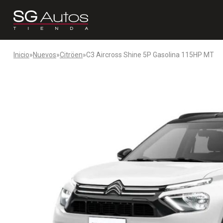
Inicio
»
Nuevos
»
Citröen
»
C3 Aircross Shine 5P Gasolina 115HP MT