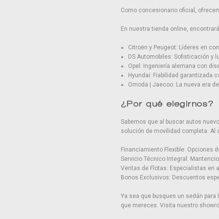
Como concesionario oficial, ofrecem
En nuestra tienda online, encontra
Citroën y Peugeot: Líderes en conf
DS Automobiles: Sofisticación y l
Opel: Ingeniería alemana con di
Hyundai: Fiabilidad garantizada 
Omoda | Jaecoo: La nueva era de 
¿Por qué elegirnos?
Sabemos que al buscar autos nuevos 
solución de movilidad completa. Al
Financiamiento Flexible: Opciones d
Servicio Técnico Integral: Mantenci
Ventas de Flotas: Especialistas en
Bonos Exclusivos: Descuentos espec
Ya sea que busques un sedán para la
que mereces. Visita nuestro showro