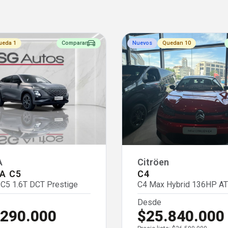
ueda 1
Comparar
Nuevos
Quedan 10
A
Citröen
A C5
C4
5 1.6T DCT Prestige
C4 Max Hybrid 136HP AT
Desde
.290.000
$25.840.000