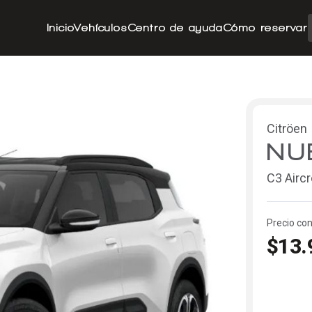
Inicio
Vehículos
Centro de ayuda
Cómo reservar
Citröen
NU
C3 Airc
Precio con
$13.