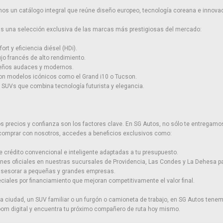
os un catálogo integral que reúne diseño europeo, tecnología coreana e innovac
rás una selección exclusiva de las marcas más prestigiosas del mercado:
ort y eficiencia diésel (HDi).
ujo francés de alto rendimiento.
seños audaces y modernos.
con modelos icónicos como el Grand i10 o Tucson.
SUVs que combina tecnología futurista y elegancia.
precios y confianza son los factores clave. En SG Autos, no sólo te entregamos
 comprar con nosotros, accedes a beneficios exclusivos como:
e crédito convencional e inteligente adaptadas a tu presupuesto.
ones oficiales en nuestras sucursales de Providencia, Las Condes y La Dehesa par
 asesorar a pequeñas y grandes empresas.
iales por financiamiento que mejoran competitivamente el valor final.
 ciudad, un SUV familiar o un furgón o camioneta de trabajo, en SG Autos tenem
om digital y encuentra tu próximo compañero de ruta hoy mismo.