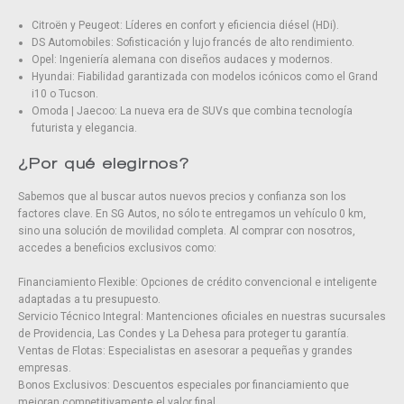
Citroën y Peugeot: Líderes en confort y eficiencia diésel (HDi).
DS Automobiles: Sofisticación y lujo francés de alto rendimiento.
Opel: Ingeniería alemana con diseños audaces y modernos.
Hyundai: Fiabilidad garantizada con modelos icónicos como el Grand
i10 o Tucson.
Omoda | Jaecoo: La nueva era de SUVs que combina tecnología
futurista y elegancia.
¿Por qué elegirnos?
Sabemos que al buscar autos nuevos precios y confianza son los
factores clave. En SG Autos, no sólo te entregamos un vehículo 0 km,
sino una solución de movilidad completa. Al comprar con nosotros,
accedes a beneficios exclusivos como:
Financiamiento Flexible: Opciones de crédito convencional e inteligente
adaptadas a tu presupuesto.
Servicio Técnico Integral: Mantenciones oficiales en nuestras sucursales
de Providencia, Las Condes y La Dehesa para proteger tu garantía.
Ventas de Flotas: Especialistas en asesorar a pequeñas y grandes
empresas.
Bonos Exclusivos: Descuentos especiales por financiamiento que
mejoran competitivamente el valor final.