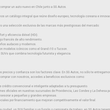
comprar un auto nuevo en Chile junto a SG Autos.
os un catálogo integral que reúne diseño europeo, tecnología coreana e innovac
rás una selección exclusiva de las marcas más prestigiosas del mercado:
ort y eficiencia diésel (HDi).
ujo francés de alto rendimiento.
seños audaces y modernos.
con modelos icónicos como el Grand i10 o Tucson.
SUVs que combina tecnología futurista y elegancia.
precios y confianza son los factores clave. En SG Autos, no sólo te entregamos
 comprar con nosotros, accedes a beneficios exclusivos como:
e crédito convencional e inteligente adaptadas a tu presupuesto.
ones oficiales en nuestras sucursales de Providencia, Las Condes y La Dehesa par
 asesorar a pequeñas y grandes empresas.
iales por financiamiento que mejoran competitivamente el valor final.
 ciudad, un SUV familiar o un furgón o camioneta de trabajo, en SG Autos tenem