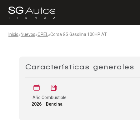
Inicio
»
Nuevos
»
OPEL
»
Corsa GS Gasolina 100HP AT
Características generales
Año
Combustible
2026
Bencina