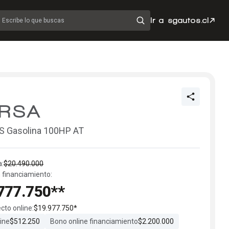
Ir a sgautos.cl
Escribe lo que buscas
RSA
S Gasolina 100HP AT
a:
$20.490.000
 financiamiento:
777.750**
ecto online:
$19.977.750*
ine
$512.250
Bono online financiamiento
$2.200.000