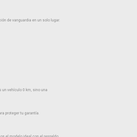
ión de vanguardia en un solo lugar.
 un vehículo 0 km, sino una
a proteger tu garantía.
os el modelo ideal con el respaldo