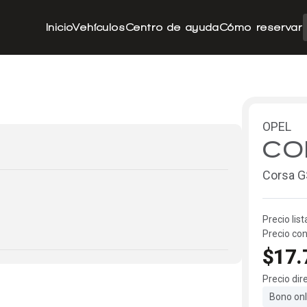
Inicio
Vehículos
Centro de ayuda
Cómo reservar
OPEL
CO
Corsa G
Precio list
Precio con
$17.
Precio dir
Bono onl