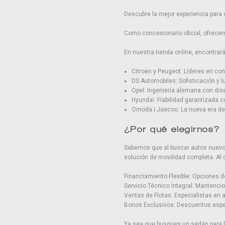
Descubre la mejor experiencia para 
Como concesionario oficial, ofrecem
En nuestra tienda online, encontra
Citroën y Peugeot: Líderes en conf
DS Automobiles: Sofisticación y l
Opel: Ingeniería alemana con di
Hyundai: Fiabilidad garantizada 
Omoda | Jaecoo: La nueva era de 
¿Por qué elegirnos?
Sabemos que al buscar autos nuevos 
solución de movilidad completa. Al
Financiamiento Flexible: Opciones d
Servicio Técnico Integral: Mantenci
Ventas de Flotas: Especialistas en
Bonos Exclusivos: Descuentos espec
Ya sea que busques un sedán para la