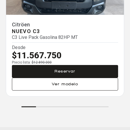
Agregar un vehículo
Citröen
NUEVO C3
C3 Live Pack Gasolina 82HP MT
Desde
Comparar
$11.567.750
Eliminar todos
Precio lista:
$12.890.000
Reservar
Ver modelo