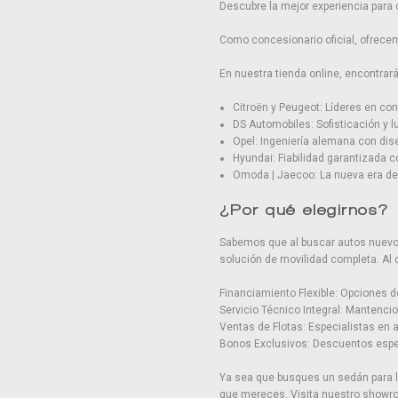
Descubre la mejor experiencia para 
Como concesionario oficial, ofrecem
En nuestra tienda online, encontra
Citroën y Peugeot: Líderes en conf
DS Automobiles: Sofisticación y l
Opel: Ingeniería alemana con di
Hyundai: Fiabilidad garantizada 
Omoda | Jaecoo: La nueva era de 
¿Por qué elegirnos?
Sabemos que al buscar autos nuevos 
solución de movilidad completa. Al
Financiamiento Flexible: Opciones d
Servicio Técnico Integral: Mantenci
Ventas de Flotas: Especialistas en
Bonos Exclusivos: Descuentos espec
Ya sea que busques un sedán para la
que mereces. Visita nuestro showro