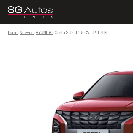
Inicio
»
Nuevos
»
HYUNDAI
»
Creta SU2id 1.5 CVT PLUS FL