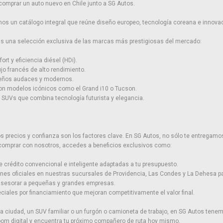
comprar un auto nuevo en Chile junto a SG Autos.
os un catálogo integral que reúne diseño europeo, tecnología coreana e innovac
rás una selección exclusiva de las marcas más prestigiosas del mercado:
ort y eficiencia diésel (HDi).
ujo francés de alto rendimiento.
seños audaces y modernos.
con modelos icónicos como el Grand i10 o Tucson.
SUVs que combina tecnología futurista y elegancia.
precios y confianza son los factores clave. En SG Autos, no sólo te entregamos
 comprar con nosotros, accedes a beneficios exclusivos como:
e crédito convencional e inteligente adaptadas a tu presupuesto.
ones oficiales en nuestras sucursales de Providencia, Las Condes y La Dehesa par
 asesorar a pequeñas y grandes empresas.
iales por financiamiento que mejoran competitivamente el valor final.
 ciudad, un SUV familiar o un furgón o camioneta de trabajo, en SG Autos tenem
om digital y encuentra tu próximo compañero de ruta hoy mismo.