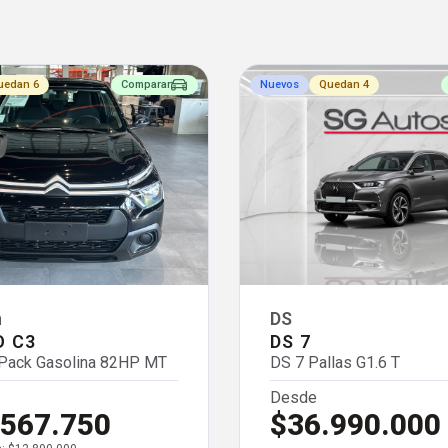
uedan 6
Comparar
Nuevos
Quedan 4
n
DS
O C3
DS 7
 Pack Gasolina 82HP MT
DS 7 Pallas G1.6 T
Desde
.567.750
$36.990.000