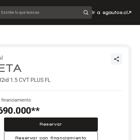
Ir a sgautos.cl
Escribe lo que buscas
I
ETA
U2id 1.5 CVT PLUS FL
 financiamiento:
690.000**
Reservar
Reservar con financiamiento