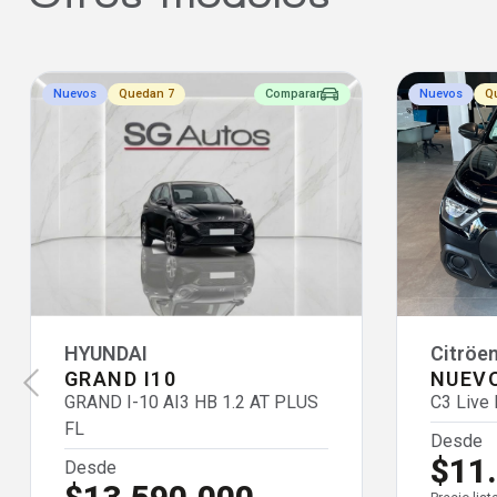
Nuevos
Quedan 7
Comparar
Nuevos
Q
HYUNDAI
Citröe
GRAND I10
NUEV
GRAND I-10 AI3 HB 1.2 AT PLUS
C3 Live
FL
Desde
$11
Desde