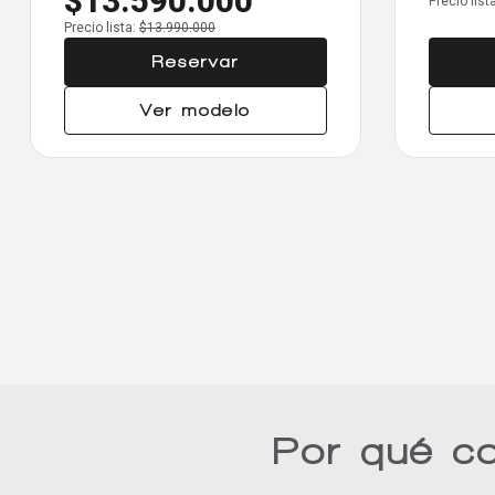
$13.590.000
Precio list
Precio lista:
$13.990.000
Reservar
Ver modelo
Por qué c