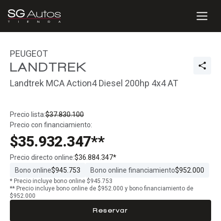
PEUGEOT
LANDTREK
Landtrek MCA Action4 Diesel 200hp 4x4 AT
Precio lista:
$37.830.100
Precio con financiamiento:
$35.932.347**
Precio directo online:
$36.884.347*
Bono online
$945.753
Bono online financiamiento
$952.000
* Precio incluye bono online $945.753
** Precio incluye bono online de $952.000 y bono financiamiento de
$952.000
Reservar