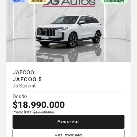
Nuevos
Quedan 3
Comparar
Comparador
Agregar un vehículo
JAECOO
Agregar un vehículo
JAECOO 5
J5 Summit
Desde
$18.990.000
Agregar un vehículo
Precio lista:
$19.990.000
Reservar
Ver modelo