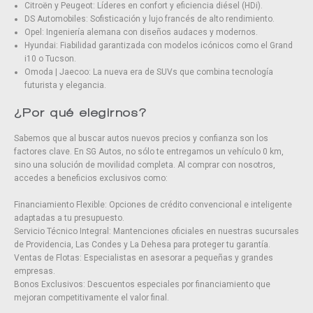
Citroën y Peugeot: Líderes en confort y eficiencia diésel (HDi).
DS Automobiles: Sofisticación y lujo francés de alto rendimiento.
Opel: Ingeniería alemana con diseños audaces y modernos.
Hyundai: Fiabilidad garantizada con modelos icónicos como el Grand
i10 o Tucson.
Omoda | Jaecoo: La nueva era de SUVs que combina tecnología
futurista y elegancia.
¿Por qué elegirnos?
Sabemos que al buscar autos nuevos precios y confianza son los
factores clave. En SG Autos, no sólo te entregamos un vehículo 0 km,
sino una solución de movilidad completa. Al comprar con nosotros,
accedes a beneficios exclusivos como:
Financiamiento Flexible: Opciones de crédito convencional e inteligente
adaptadas a tu presupuesto.
Servicio Técnico Integral: Mantenciones oficiales en nuestras sucursales
de Providencia, Las Condes y La Dehesa para proteger tu garantía.
Ventas de Flotas: Especialistas en asesorar a pequeñas y grandes
empresas.
Bonos Exclusivos: Descuentos especiales por financiamiento que
mejoran competitivamente el valor final.