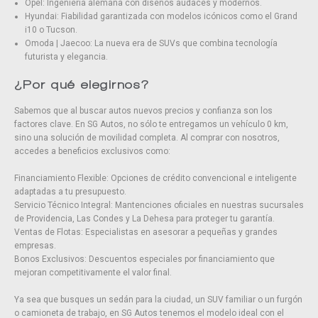
Opel: Ingeniería alemana con diseños audaces y modernos.
Hyundai: Fiabilidad garantizada con modelos icónicos como el Grand
i10 o Tucson.
Omoda | Jaecoo: La nueva era de SUVs que combina tecnología
futurista y elegancia.
¿Por qué elegirnos?
Sabemos que al buscar autos nuevos precios y confianza son los
factores clave. En SG Autos, no sólo te entregamos un vehículo 0 km,
sino una solución de movilidad completa. Al comprar con nosotros,
accedes a beneficios exclusivos como:
Financiamiento Flexible: Opciones de crédito convencional e inteligente
adaptadas a tu presupuesto.
Servicio Técnico Integral: Mantenciones oficiales en nuestras sucursales
de Providencia, Las Condes y La Dehesa para proteger tu garantía.
Ventas de Flotas: Especialistas en asesorar a pequeñas y grandes
empresas.
Bonos Exclusivos: Descuentos especiales por financiamiento que
mejoran competitivamente el valor final.
Ya sea que busques un sedán para la ciudad, un SUV familiar o un furgón
o camioneta de trabajo, en SG Autos tenemos el modelo ideal con el