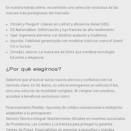
En nuestra tienda online, encontrarás una selección exclusiva de las
marcas más prestigiosas del mercado:
Citroën y Peugeot: Líderes en confort y eficiencia diésel (HDi).
DS Automobiles: Sofisticación y lujo francés de alto rendimiento.
Opel: Ingeniería alemana con diseños audaces y modernos.
Hyundai: Fiabilidad garantizada con modelos icónicos como el Grand
i10 o Tucson.
Omoda | Jaecoo: La nueva era de SUVs que combina tecnología
futurista y elegancia.
¿Por qué elegirnos?
Sabemos que al buscar autos nuevos precios y confianza son los
factores clave. En SG Autos, no sólo te entregamos un vehículo 0 km,
sino una solución de movilidad completa. Al comprar con nosotros,
accedes a beneficios exclusivos como:
Financiamiento Flexible: Opciones de crédito convencional e inteligente
adaptadas a tu presupuesto.
Servicio Técnico Integral: Mantenciones oficiales en nuestras sucursales
de Providencia, Las Condes y La Dehesa para proteger tu garantía.
Ventas de Flotas: Especialistas en asesorar a pequeñas y grandes