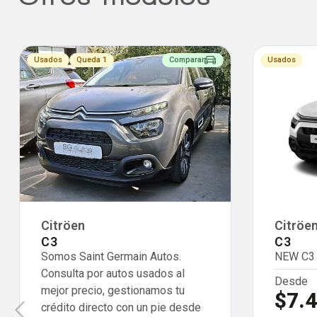
Usados
Queda 1
Comparar
Usados
Citröen
Citröe
C3
C3
Somos Saint Germain Autos.
NEW C3 
Consulta por autos usados al
Desde
mejor precio, gestionamos tu
$7.
crédito directo con un pie desde