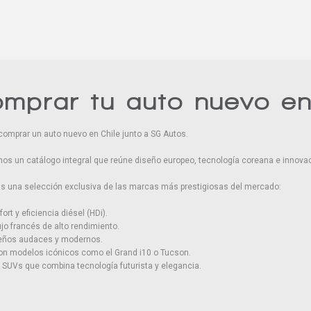
omprar tu auto nuevo e
comprar un auto nuevo en Chile junto a SG Autos.
os un catálogo integral que reúne diseño europeo, tecnología coreana e innovac
rás una selección exclusiva de las marcas más prestigiosas del mercado:
ort y eficiencia diésel (HDi).
ujo francés de alto rendimiento.
seños audaces y modernos.
con modelos icónicos como el Grand i10 o Tucson.
SUVs que combina tecnología futurista y elegancia.