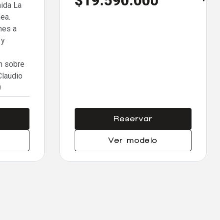
$19.590.000
nida La
ea.
nes a
 y
n sobre
Claudio
0
Reservar
Ver modelo