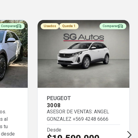
Comparar
Usados
Queda 1
Comparar
PEUGEOT
3008
os.
ASESOR DE VENTAS: ANGEL
s al
GONZALEZ
+569 4248 6666
s tu
Desde
e desde