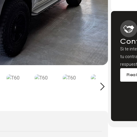
Con
Si te int
tu contr
respuest
Real