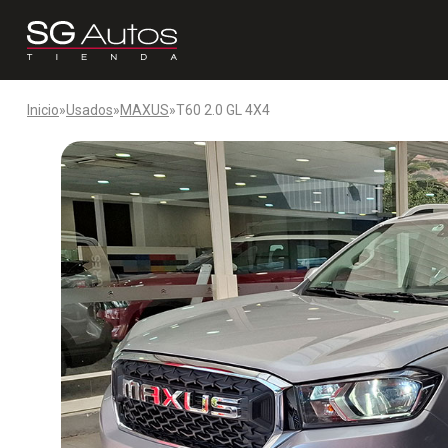
Inicio
»
Usados
»
MAXUS
»
T60 2.0 GL 4X4