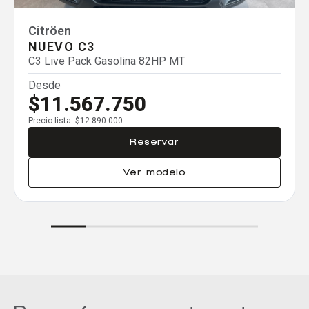
Agregar un vehículo
Citröen
NUEVO C3
C3 Live Pack Gasolina 82HP MT
Desde
$11.567.750
Agregar un vehículo
Precio lista:
$12.890.000
Reservar
Ver modelo
Agregar un vehículo
Comparar
Eliminar todos