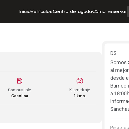
Inicio
Vehículos
Centro de ayuda
Cómo reservar
DS
Somos S
al mejor
desde e
Barneche
Combustible
Kilometraje
a 18:00
Gasolina
1 kms.
informa
Sánchez
Precio list