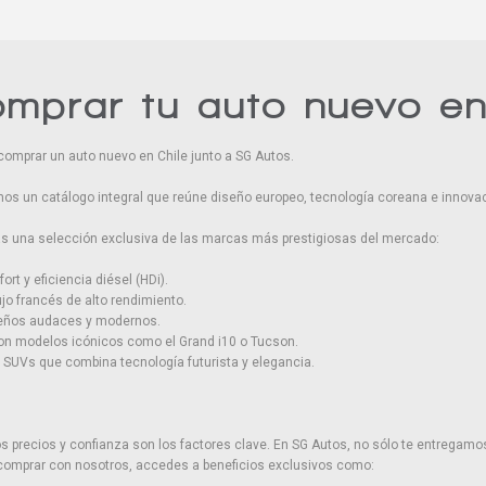
omprar tu auto nuevo e
comprar un auto nuevo en Chile junto a SG Autos.
os un catálogo integral que reúne diseño europeo, tecnología coreana e innovac
rás una selección exclusiva de las marcas más prestigiosas del mercado:
ort y eficiencia diésel (HDi).
ujo francés de alto rendimiento.
seños audaces y modernos.
con modelos icónicos como el Grand i10 o Tucson.
SUVs que combina tecnología futurista y elegancia.
precios y confianza son los factores clave. En SG Autos, no sólo te entregamos
 comprar con nosotros, accedes a beneficios exclusivos como: