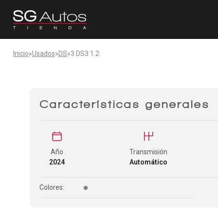
Inicio
»
Usados
»
DS
»
3 DS3 1.2
Características generales
Año
Transmisión
2024
Automático
Colores: