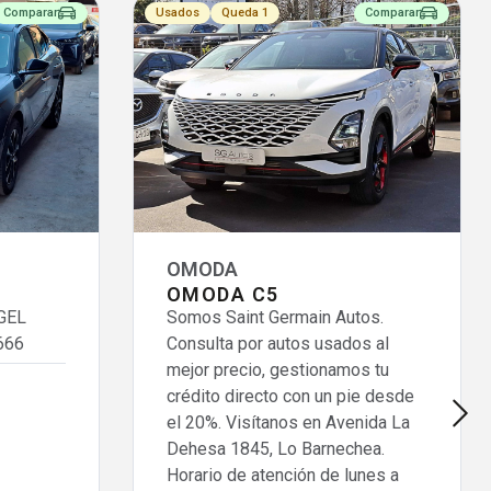
Comparar
Usados
Queda 1
Comparar
OMODA
OMODA C5
GEL
Somos Saint Germain Autos.
666
Consulta por autos usados al
mejor precio, gestionamos tu
crédito directo con un pie desde
el 20%. Visítanos en Avenida La
Dehesa 1845, Lo Barnechea.
Horario de atención de lunes a