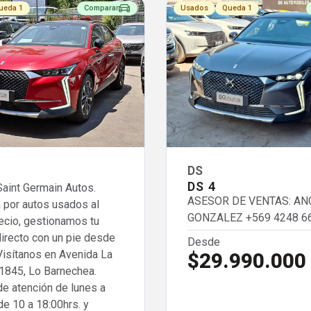
ueda 1
Comparar
Usados
Queda 1
DS
DS 4
aint Germain Autos.
ASESOR DE VENTAS: AN
 por autos usados al
GONZALEZ
+569 4248 6
ecio, gestionamos tu
directo con un pie desde
Desde
Visítanos en Avenida La
$29.990.000
1845, Lo Barnechea.
de atención de lunes a
de 10 a 18:00hrs. y