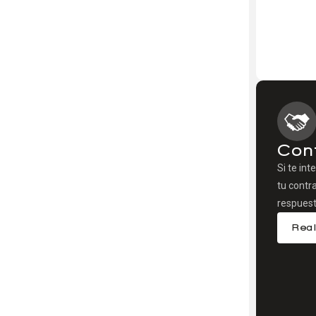
Con
Si te int
tu contr
respuest
Real