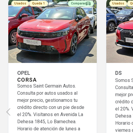
Usados
Queda 1
Comparar
Usados
Q
OPEL
DS
CORSA
Somos S
Somos Saint Germain Autos.
Consulta
Consulta por autos usados al
mejor pr
mejor precio, gestionamos tu
crédito 
crédito directo con un pie desde
el 20%. 
el 20%. Visítanos en Avenida La
Dehesa 
Dehesa 1845, Lo Barnechea.
Horario 
Horario de atención de lunes a
viernes 