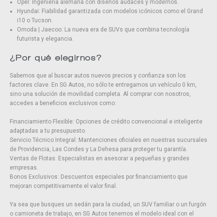
Opel: Ingeniería alemana con diseños audaces y modernos.
Hyundai: Fiabilidad garantizada con modelos icónicos como el Grand
i10 o Tucson.
Omoda | Jaecoo: La nueva era de SUVs que combina tecnología
futurista y elegancia.
¿Por qué elegirnos?
Sabemos que al buscar autos nuevos precios y confianza son los
factores clave. En SG Autos, no sólo te entregamos un vehículo 0 km,
sino una solución de movilidad completa. Al comprar con nosotros,
accedes a beneficios exclusivos como:
Financiamiento Flexible: Opciones de crédito convencional e inteligente
adaptadas a tu presupuesto.
Servicio Técnico Integral: Mantenciones oficiales en nuestras sucursales
de Providencia, Las Condes y La Dehesa para proteger tu garantía.
Ventas de Flotas: Especialistas en asesorar a pequeñas y grandes
empresas.
Bonos Exclusivos: Descuentos especiales por financiamiento que
mejoran competitivamente el valor final.
Ya sea que busques un sedán para la ciudad, un SUV familiar o un furgón
o camioneta de trabajo, en SG Autos tenemos el modelo ideal con el