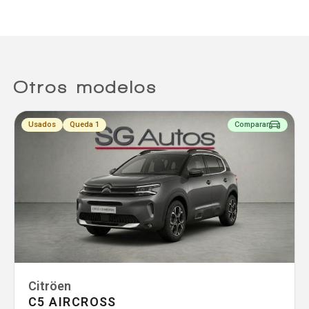
Agregar un vehículo
Otros modelos
Agregar un vehículo
Usados
Queda 1
Comparar
Agregar un vehículo
Comparar
Citröen
C5 AIRCROSS
Eliminar todos