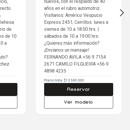
cio,
nuevos, con el respaldo de 40
irecto
años en el rubro automotriz.
.
Visítanos: Américo Vespucio
 Dehesa
Express 2451, Cerrillos. lunes a
rio de
viernes de 10 a 18:00 hrs. |
nes de 10
sábados de 10 a 19:00 hrs.
10 a
¿Quieres más información?
¡Envíanos un mensaje!
uto?
FERNANDO AVILA
+56 9 7154
nchez
2671
CAMILO FILGUEIRA
+56 9
4898 4235
Precio lista:
$13.590.000
Reservar
Ver modelo