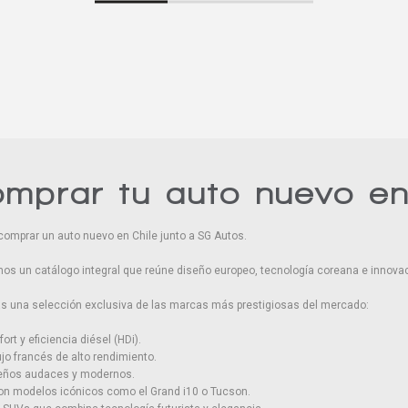
omprar tu auto nuevo e
comprar un auto nuevo en Chile junto a SG Autos.
os un catálogo integral que reúne diseño europeo, tecnología coreana e innovac
rás una selección exclusiva de las marcas más prestigiosas del mercado:
ort y eficiencia diésel (HDi).
ujo francés de alto rendimiento.
seños audaces y modernos.
con modelos icónicos como el Grand i10 o Tucson.