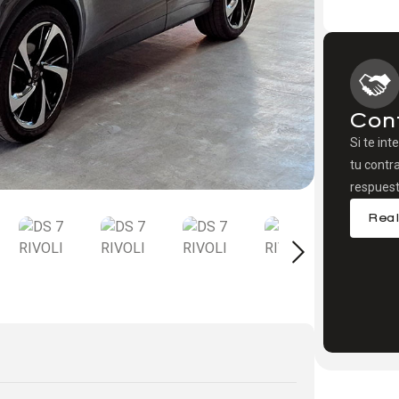
Con
Si te int
tu contr
respuest
Real