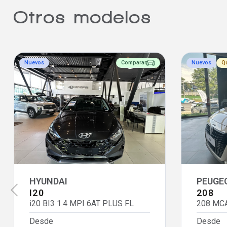
Otros modelos
Nuevos
Comparar
Nuevos
Q
HYUNDAI
PEUGE
I20
208
i20 BI3 1.4 MPI 6AT PLUS FL
208 MCA
Desde
Desde