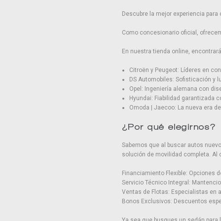
Descubre la mejor experiencia para 
Como concesionario oficial, ofrecem
En nuestra tienda online, encontra
Citroën y Peugeot: Líderes en conf
DS Automobiles: Sofisticación y l
Opel: Ingeniería alemana con di
Hyundai: Fiabilidad garantizada 
Omoda | Jaecoo: La nueva era de 
¿Por qué elegirnos?
Sabemos que al buscar autos nuevos 
solución de movilidad completa. Al
Financiamiento Flexible: Opciones d
Servicio Técnico Integral: Mantenci
Ventas de Flotas: Especialistas en
Bonos Exclusivos: Descuentos espec
Ya sea que busques un sedán para la