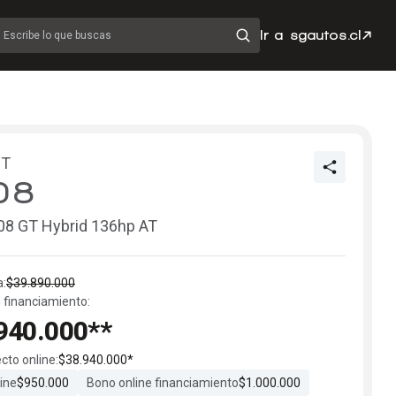
Ir a sgautos.cl
Escribe lo que buscas
OT
08
8 GT Hybrid 136hp AT
a:
$39.890.000
 financiamiento:
940.000**
ecto online:
$38.940.000*
ine
$950.000
Bono online financiamiento
$1.000.000