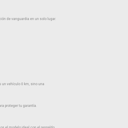
ión de vanguardia en un solo lugar.
 un vehículo 0 km, sino una
a proteger tu garantía.
os el modelo ideal con el respaldo