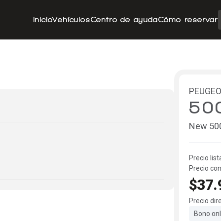
Inicio
Vehículos
Centro de ayuda
Cómo reservar
PEUGE
50
New 500
Precio list
Precio con
$37.
Precio dir
Bono onl