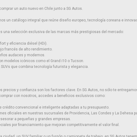
comprar un auto nuevo en Chile junto a SG Autos.
os un catálogo integral que reúne diseño europeo, tecnología coreana e innovac
rás una selección exclusiva de las marcas más prestigiosas del mercado:
ort y eficiencia diésel (HDi).
ujo francés de alto rendimiento.
seños audaces y modernos.
con modelos icónicos como el Grand i10 o Tucson.
SUVs que combina tecnología futurista y elegancia.
precios y confianza son los factores clave. En SG Autos, no sólo te entregamos
 comprar con nosotros, accedes a beneficios exclusivos como:
e crédito convencional e inteligente adaptadas a tu presupuesto.
ones oficiales en nuestras sucursales de Providencia, Las Condes y La Dehesa par
 asesorar a pequeñas y grandes empresas.
iales por financiamiento que mejoran competitivamente el valor final.
 ciudad, un SUV familiar o un furgón o camioneta de trabajo, en SG Autos tenem