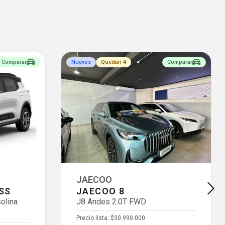
Comparar
Nuevos
Quedan 4
Comparar
JAECOO
SS
JAECOO 8
olina
J8 Andes 2.0T FWD
Precio lista:
$30.990.000