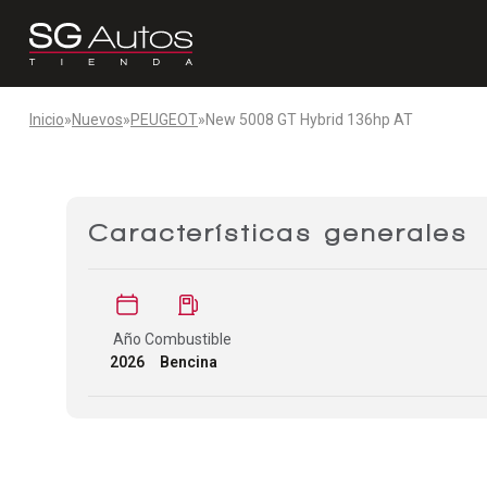
Inicio
»
Nuevos
»
PEUGEOT
»
New 5008 GT Hybrid 136hp AT
Características generales
Año
Combustible
2026
Bencina