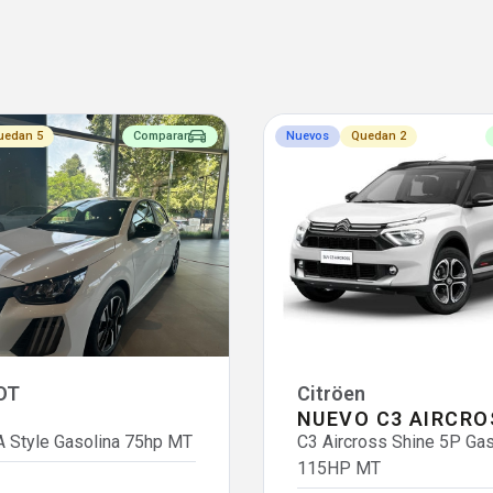
uedan 5
Comparar
Nuevos
Quedan 2
OT
Citröen
NUEVO C3 AIRCRO
 Style Gasolina 75hp MT
C3 Aircross Shine 5P Gas
115HP MT